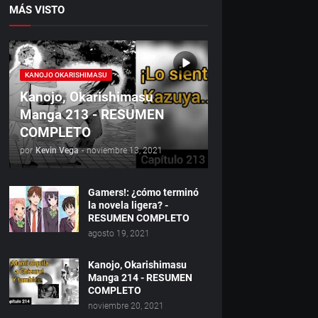
MÁS VISTO
KANOJO OKARISHIMASU
Kanojo, Okarishimasu
Manga 213 - RESUMEN
COMPLETO
por
Kevin Vega
-
noviembre 13, 2021
Gamers!: ¿cómo terminó
la novela ligera? -
RESUMEN COMPLETO
agosto 19, 2021
Kanojo, Okarishimasu
Manga 214 - RESUMEN
COMPLETO
noviembre 20, 2021