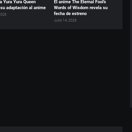
a Yura Yura Queen
El anime The Eternal Fool's
 su adaptación al anime
Words of Wisdom revela su
fecha de estreno
 2026
Julio 14, 2026