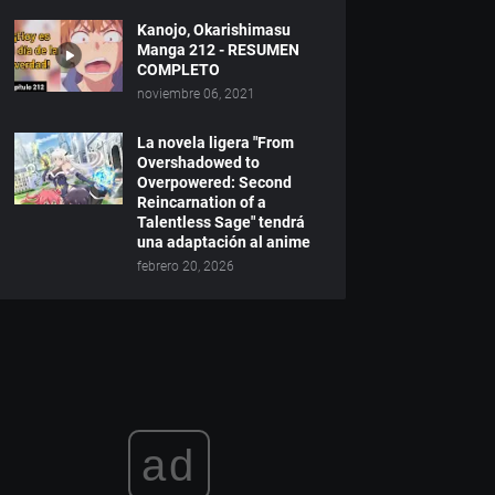
Kanojo, Okarishimasu
Manga 212 - RESUMEN
COMPLETO
noviembre 06, 2021
La novela ligera "From
Overshadowed to
Overpowered: Second
Reincarnation of a
Talentless Sage" tendrá
una adaptación al anime
febrero 20, 2026
ad