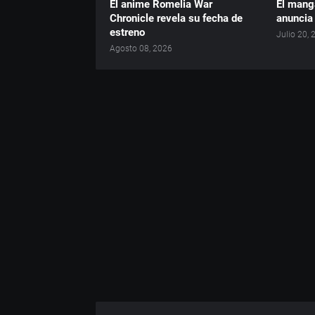
El anime Romelia War
El mang
Chronicle revela su fecha de
anuncia
estreno
Julio 20,
Agosto 08, 2026