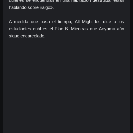
quienes se encuentran en una habitación destruida, están
hablando sobre «algo».
A medida que pasa el tiempo,
All Might les dice a los
estudiantes cuál es el Plan B. Mientras que
Aoyama aún
sigue encarcelado.