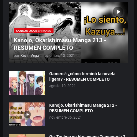
KANOJO OKARISHIMASU
Kanojo, Okarishimasu Manga 213 -
RESUMEN COMPLETO
por
Kevin Vega
-
noviembre 13, 2021
Gamers!: ¿cómo terminó la novela
ligera? - RESUMEN COMPLETO
agosto 19, 2021
Kanojo, Okarishimasu Manga 212 -
RESUMEN COMPLETO
noviembre 06, 2021
Go-Toubun no Hanayome Temporada 2 -