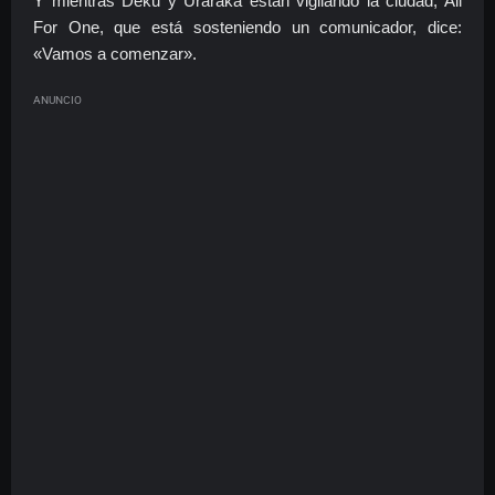
Y mientras Deku y Uraraka están vigilando la ciudad, All
For One, que está sosteniendo un comunicador, dice:
«Vamos a comenzar».
ANUNCIO