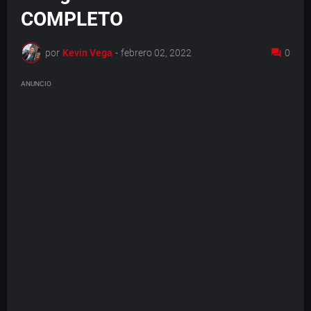
COMPLETO
por
Kevin Vega
-
febrero 02, 2022
0
ANUNCIO