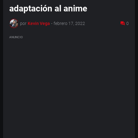
adaptación al anime
por
Kevin Vega
-
febrero 17, 2022
0
ANUNCIO