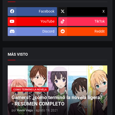
Facebook
X
YouTube
TikTok
Discord
Reddit
MÁS VISTO
COMO TERMINO LA NOVELA
Gamers!: ¿cómo terminó la novela ligera?
- RESUMEN COMPLETO
por
Kevin Vega
-
agosto 19, 2021