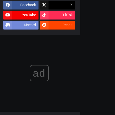
Facebook
X
YouTube
TikTok
Discord
Reddit
ad