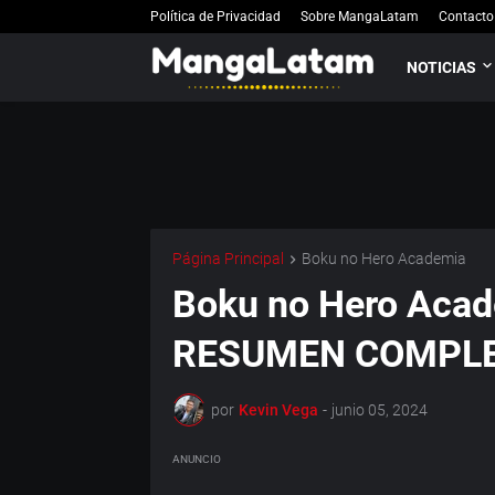
Política de Privacidad
Sobre MangaLatam
Contacto
NOTICIAS
Página Principal
Boku no Hero Academia
Boku no Hero Acad
RESUMEN COMPL
por
Kevin Vega
-
junio 05, 2024
ANUNCIO