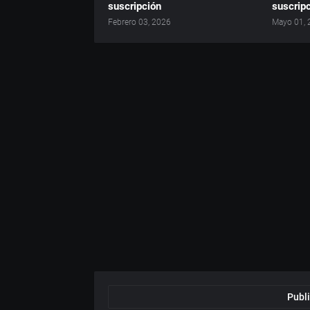
suscripción
suscrip
Febrero 03, 2026
Mayo 01, 
Publi