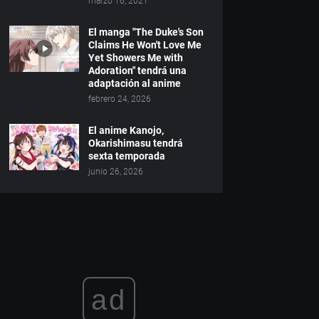
marzo 16, 2021
El manga "The Duke's Son
Claims He Won't Love Me
Yet Showers Me with
Adoration" tendrá una
adaptación al anime
febrero 24, 2026
El anime Kanojo,
Okarishimasu tendrá
sexta temporada
junio 26, 2026
ad