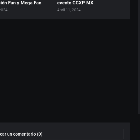
ción Fan y Mega Fan
evento CCXP MX
2024
Abril 11, 2024
car un comentario (0)