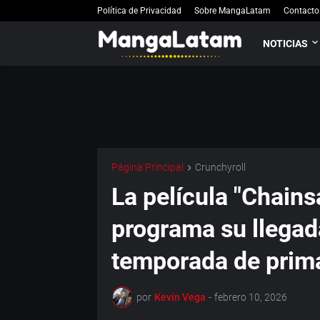
Política de Privacidad
Sobre MangaLatam
Contacto
NOTICIAS
Página Principal
Crunchyroll
La película "Chain
programa su llegada
temporada de prim
por
Kevin Vega
-
febrero 10, 2026