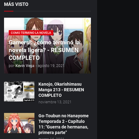
MÁS VISTO
COMO TERMINO LA NOVELA
Gamers!: ¿cómo terminó la
novela ligera? - RESUMEN
COMPLETO
por
Kevin Vega
-
agosto 19, 2021
Kanojo, Okarishimasu
Manga 213 - RESUMEN
COMPLETO
noviembre 13, 2021
Go-Toubun no Hanayome
Temporada 2 - Capítulo
11: "Guerra de hermanas,
primera parte"