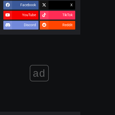
Facebook
X
YouTube
TikTok
Discord
Reddit
ad