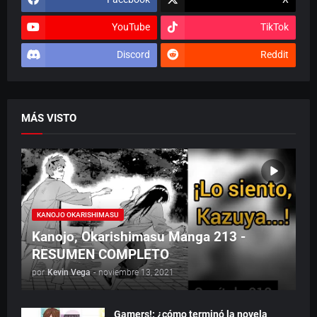
YouTube
TikTok
Discord
Reddit
MÁS VISTO
KANOJO OKARISHIMASU
Kanojo, Okarishimasu Manga 213 -
RESUMEN COMPLETO
por
Kevin Vega
-
noviembre 13, 2021
Gamers!: ¿cómo terminó la novela