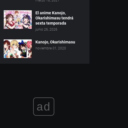
marzo 16, 2021
El anime Kanojo,
Okarishimasu tendrá
sexta temporada
junio 26, 2026
Kanojo, Okarishimasu
noviembre 01, 2020
ad