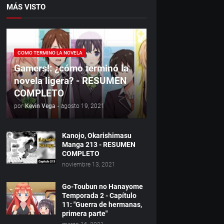
MÁS VISTO
COMO TERMINO LA NOVELA
Gamers!: ¿cómo terminó la
novela ligera? - RESUMEN
COMPLETO
por
Kevin Vega
-
agosto 19, 2021
Kanojo, Okarishimasu
Manga 213 - RESUMEN
COMPLETO
noviembre 13, 2021
Go-Toubun no Hanayome
Temporada 2 - Capítulo
11: "Guerra de hermanas,
primera parte"