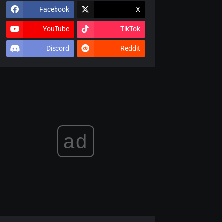
Facebook
X
YouTube
TikTok
Discord
Reddit
ad