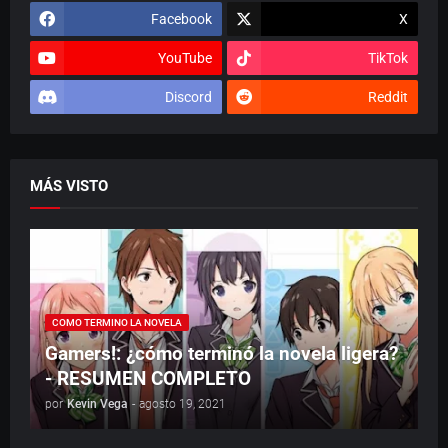
Facebook
X
YouTube
TikTok
Discord
Reddit
MÁS VISTO
COMO TERMINO LA NOVELA
Gamers!: ¿cómo terminó la novela ligera?
- RESUMEN COMPLETO
por
Kevin Vega
-
agosto 19, 2021