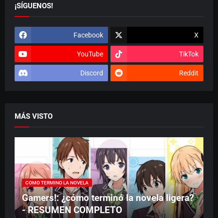
¡SÍGUENOS!
Facebook
X
YouTube
TikTok
Discord
Reddit
MÁS VISTO
COMO TERMINO LA NOVELA
Gamers!: ¿cómo terminó la novela ligera?
- RESUMEN COMPLETO