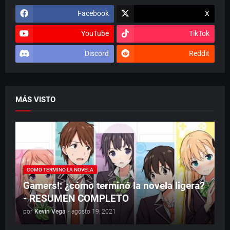
Facebook
X
YouTube
TikTok
Discord
Reddit
MÁS VISTO
COMO TERMINO LA NOVELA
Gamers!: ¿cómo terminó la novela ligera?
- RESUMEN COMPLETO
por
Kevin Vega
-
agosto 19, 2021