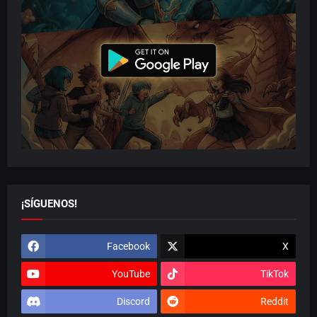
¡SÍGUENOS!
Facebook
X
YouTube
TikTok
Discord
Reddit