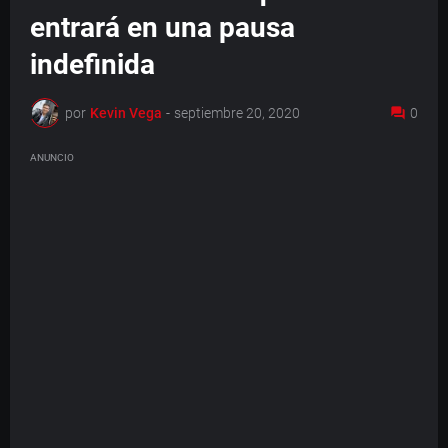
entrará en una pausa
indefinida
por
Kevin Vega
-
septiembre 20, 2020
0
ANUNCIO