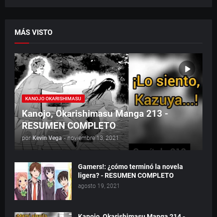
MÁS VISTO
KANOJO OKARISHIMASU
Kanojo, Okarishimasu Manga 213 -
RESUMEN COMPLETO
por
Kevin Vega
-
noviembre 13, 2021
Gamers!: ¿cómo terminó la novela
ligera? - RESUMEN COMPLETO
agosto 19, 2021
Kanojo, Okarishimasu Manga 214 -