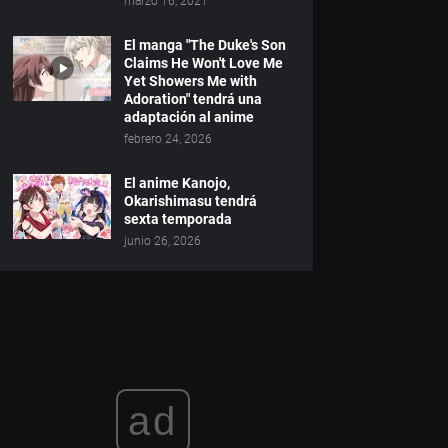
marzo 16, 2021
El manga "The Duke's Son
Claims He Won't Love Me
Yet Showers Me with
Adoration" tendrá una
adaptación al anime
febrero 24, 2026
El anime Kanojo,
Okarishimasu tendrá
sexta temporada
junio 26, 2026
ad