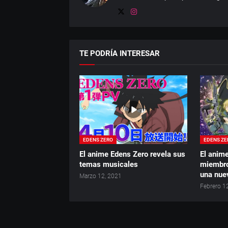
TE PODRÍA INTERESAR
EDENS ZERO
EDENS ZE
El anime Edens Zero revela sus
El anime
temas musicales
miembro
una nue
Marzo 12, 2021
Febrero 1