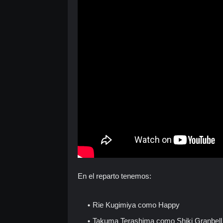
En el reparto tenemos:
Rie Kugimiya como Happy
Takuma Terashima como Shiki Granbell