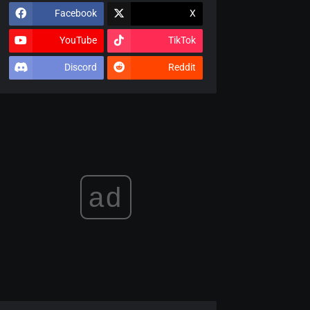
Facebook
X
YouTube
TikTok
Discord
Reddit
ad