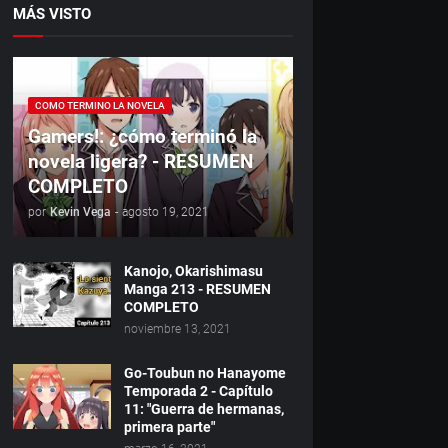
MÁS VISTO
COMO TERMINO LA NOVELA
Gamers!: ¿cómo terminó la
novela ligera? - RESUMEN
COMPLETO
por
Kevin Vega
-
agosto 19, 2021
Kanojo, Okarishimasu
Manga 213 - RESUMEN
COMPLETO
noviembre 13, 2021
Go-Toubun no Hanayome
Temporada 2 - Capítulo
11: "Guerra de hermanas,
primera parte"