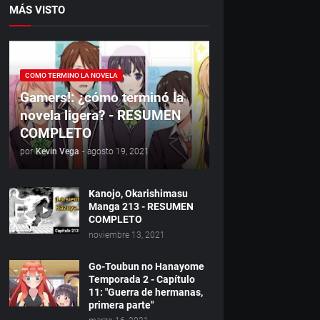
MÁS VISTO
COMO TERMINO LA NOVELA
Gamers!: ¿cómo terminó la
novela ligera? - RESUMEN
COMPLETO
por
Kevin Vega
-
agosto 19, 2021
Kanojo, Okarishimasu
Manga 213 - RESUMEN
COMPLETO
noviembre 13, 2021
Go-Toubun no Hanayome
Temporada 2 - Capítulo
11: "Guerra de hermanas,
primera parte"