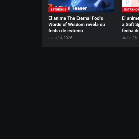
ESTRENOS
ESTRENO
El anime The Eternal Fool's
El anim
Words of Wisdom revela su
a Soft S
fecha de estreno
fecha d
Julio 14, 2026
Junio 26,