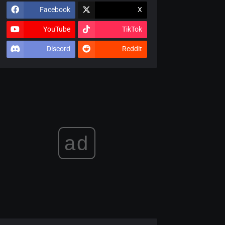
Facebook
X
YouTube
TikTok
Discord
Reddit
ad