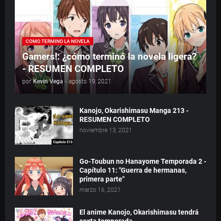
COMO TERMINO LA NOVELA
Gamers!: ¿cómo terminó la novela ligera?
- RESUMEN COMPLETO
por
Kevin Vega
-
agosto 19, 2021
Kanojo, Okarishimasu Manga 213 -
RESUMEN COMPLETO
noviembre 13, 2021
Go-Toubun no Hanayome Temporada 2 -
Capítulo 11: "Guerra de hermanas,
primera parte"
marzo 16, 2021
El anime Kanojo, Okarishimasu tendrá