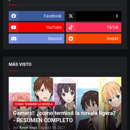
Facebook
X
YouTube
TikTok
Discord
Reddit
MÁS VISTO
COMO TERMINO LA NOVELA
Gamers!: ¿cómo terminó la novela ligera?
- RESUMEN COMPLETO
por
Kevin Vega
-
agosto 19, 2021