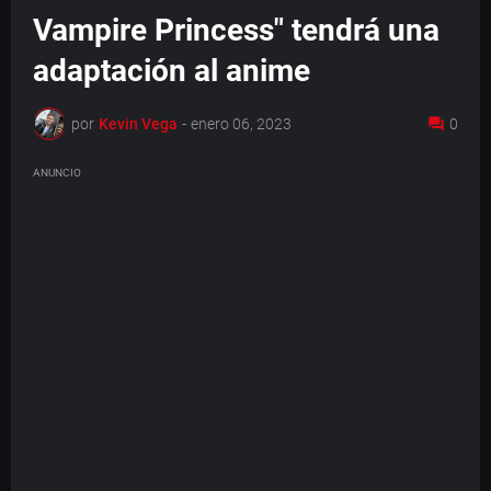
Vampire Princess" tendrá una
adaptación al anime
por
Kevin Vega
-
enero 06, 2023
0
ANUNCIO