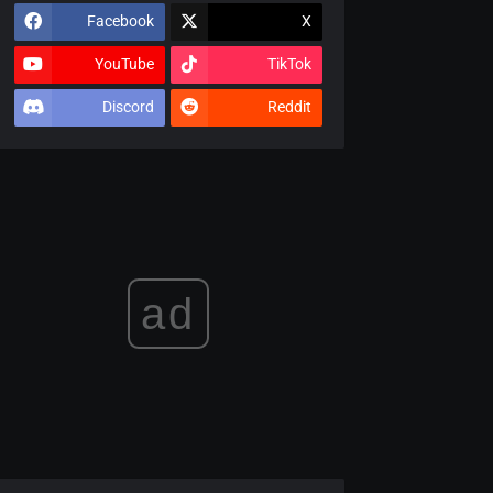
Facebook
X
YouTube
TikTok
Discord
Reddit
ad