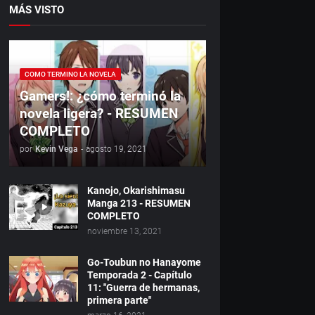
MÁS VISTO
COMO TERMINO LA NOVELA
Gamers!: ¿cómo terminó la
novela ligera? - RESUMEN
COMPLETO
por
Kevin Vega
-
agosto 19, 2021
Kanojo, Okarishimasu
Manga 213 - RESUMEN
COMPLETO
noviembre 13, 2021
Go-Toubun no Hanayome
Temporada 2 - Capítulo
11: "Guerra de hermanas,
primera parte"