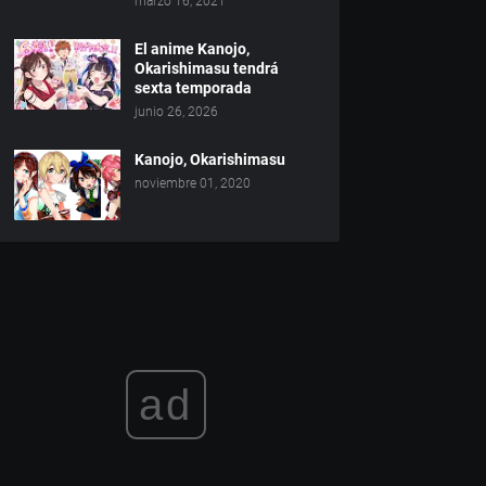
marzo 16, 2021
El anime Kanojo,
Okarishimasu tendrá
sexta temporada
junio 26, 2026
Kanojo, Okarishimasu
noviembre 01, 2020
ad