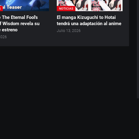
S
NOTICIAS
 The Eternal Fool's
El manga Kizuguchi to Hotai
f Wisdom revela su
tendrá una adaptación al anime
e estreno
Julio 13, 2026
 2026