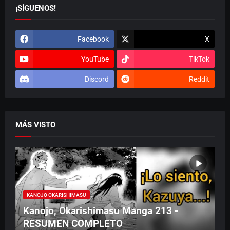
¡SÍGUENOS!
Facebook
X
YouTube
TikTok
Discord
Reddit
MÁS VISTO
KANOJO OKARISHIMASU
Kanojo, Okarishimasu Manga 213 -
RESUMEN COMPLETO