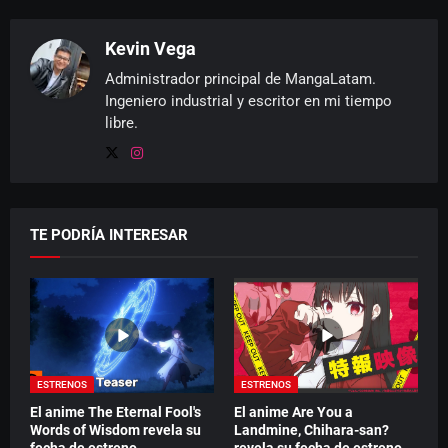
Kevin Vega
Administrador principal de MangaLatam.
Ingeniero industrial y escritor en mi tiempo
libre.
TE PODRÍA INTERESAR
ESTRENOS
ESTRENOS
El anime The Eternal Fool's
El anime Are You a
Words of Wisdom revela su
Landmine, Chihara-san?
fecha de estreno
revela su fecha de estreno