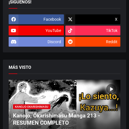
¡SÍGUENOS!
Facebook
X
YouTube
TikTok
Discord
Reddit
MÁS VISTO
KANOJO OKARISHIMASU
Kanojo, Okarishimasu Manga 213 -
RESUMEN COMPLETO