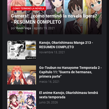
COMO TERMINO LA NOVELA
Gamers!: ¿cómo terminó la novela ligera?
- RESUMEN COMPLETO
por
Kevin Vega
-
agosto 19, 2021
Kanojo, Okarishimasu Manga 213 -
RESUMEN COMPLETO
noviembre 13, 2021
Go-Toubun no Hanayome Temporada 2 -
Capítulo 11: "Guerra de hermanas,
primera parte"
marzo 16, 2021
El anime Kanojo, Okarishimasu tendrá
sexta temporada
junio 26, 2026