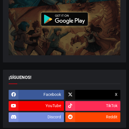
¡SÍGUENOS!
Facebook
X
YouTube
TikTok
Discord
Reddit