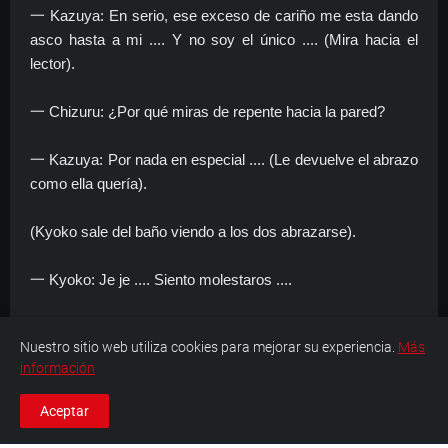
一 Kazuya: En serio, ese exceso de cariño me esta dando
asco hasta a mi .... Y no soy el único .... (Mira hacia el
lector).
一 Chizuru: ¿Por qué miras de repente hacia la pared?
一 Kazuya: Por nada en especial .... (Le devuelve el abrazo
como ella quería).
(Kyoko sale del baño viendo a los dos abrazarse).
一 Kyoko: Je je .... Siento molestaros ....
一 Kazuya: Sí, molestas y mucho.
Nuestro sitio web utiliza cookies para mejorar su experiencia.
Más
información
一 Chizuru: Si no llegaras a intervenir nos hubieses pillado
haciendo otra cosa.
Aceptar
一 Kyoko: ¿¡En serio!? (Se la veía muy feliz) ¡Quiero saber