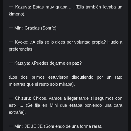
一 Kazuya: Estas muy guapa .... (Ella también llevaba un
kimono).
一 Mini: Gracias (Sonríe).
一 Kyoko: ¿A ella se lo dices por voluntad propia? Huelo a
preferencias.
一 Kazuya: ¿Puedes dejarme en paz?
(Los dos primos estuvieron discutiendo por un rato
mientras que el resto solo miraba).
一 Chizuru: Chicos, vamos a llegar tarde si seguimos con
est- .... (Se fija en Mini que estaba poniendo una cara
extraña).
一 Mini: JE JE JE (Sonriendo de una forma rara).