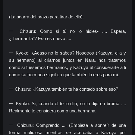
(La agarra del brazo para tirar de ella).
一 Chizuru: Como si tú no lo hicies- .... Espera,
¿"hermanita"? Eso es nuevo ....
一 Kyoko: ¿Acaso no lo sabes? Nosotros (Kazuya, ella y
su hermano) al criarnos juntos en Nara, nos tratamos
como si fuésemos hermanos, y Kazuya al considerarte a ti
como su hermana significa que también lo eres para mi.
一 Chizuru: ¿Kazuya también te ha contado sobre eso?
一 Kyoko: Si, cuando él te lo dijo, no lo dijo en broma ....
Realmente te considera como una hermana.
一 Chizuru: Comprendo .... (Empieza a sonreír de una
forma maliciosa mientras se acercaba a Kazuya por