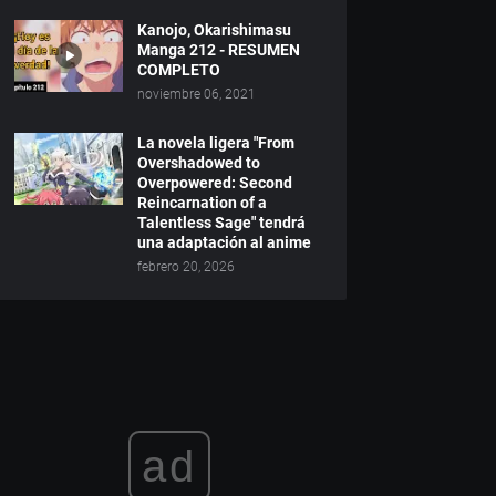
Kanojo, Okarishimasu
Manga 212 - RESUMEN
COMPLETO
noviembre 06, 2021
La novela ligera "From
Overshadowed to
Overpowered: Second
Reincarnation of a
Talentless Sage" tendrá
una adaptación al anime
febrero 20, 2026
ad