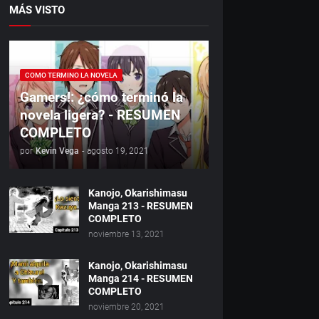
MÁS VISTO
COMO TERMINO LA NOVELA
Gamers!: ¿cómo terminó la
novela ligera? - RESUMEN
COMPLETO
por
Kevin Vega
-
agosto 19, 2021
Kanojo, Okarishimasu
Manga 213 - RESUMEN
COMPLETO
noviembre 13, 2021
Kanojo, Okarishimasu
Manga 214 - RESUMEN
COMPLETO
noviembre 20, 2021