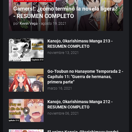
Gamers!: ¿cómo terminó la novela ligera?
- RESUMEN COMPLETO
por
Kevin Vega
-
agosto 19, 2021
Kanojo, Okarishimasu Manga 213 -
RESUMEN COMPLETO
noviembre 13, 2021
Go-Toubun no Hanayome Temporada 2 -
Capítulo 11: "Guerra de hermanas,
primera parte"
marzo 16, 2021
Kanojo, Okarishimasu Manga 212 -
RESUMEN COMPLETO
noviembre 06, 2021