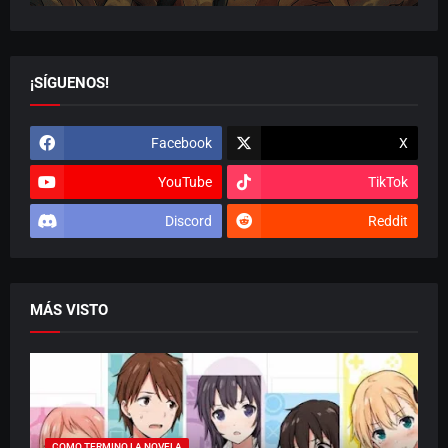
¡SÍGUENOS!
Facebook
X
YouTube
TikTok
Discord
Reddit
MÁS VISTO
COMO TERMINO LA NOVELA