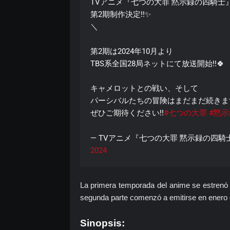
TVアニメ『七つの大罪 黙示録の四騎士
第2期制作決定!!✨
＼
第2期は2024年10月より
TBS系全国28局ネットにて放送開始!!🍀
キャメロットとの戦い、そして
パーシバルたちの冒険はまだまだ続きます
ぜひご期待ください!!
#七つの大罪
#黙
— TVアニメ『七つの大罪 黙示録の四騎士』毎
2024
La primera temporada del anime se estrenó e
segunda parte comenzó a emitirse en enero 
Sinopsis: