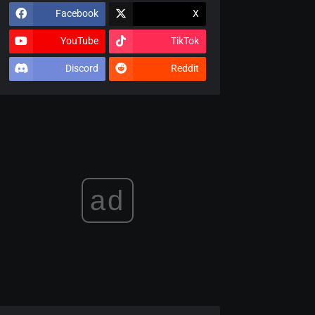
Facebook
X
YouTube
TikTok
Discord
Reddit
ad