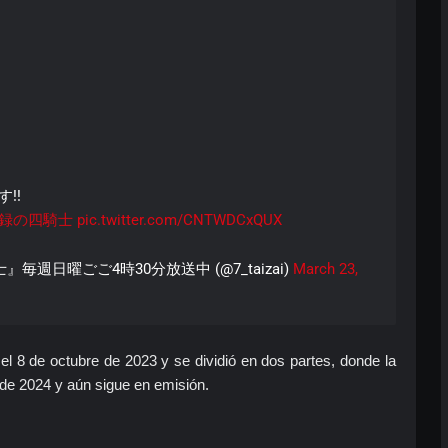
』
!!
示録の四騎士
pic.twitter.com/CNTWDCxQUX
週日曜ごご4時30分放送中 (@7_taizai)
March 23,
l 8 de octubre de 2023 y se dividió en dos partes, donde la
de 2024 y aún sigue en emisión.