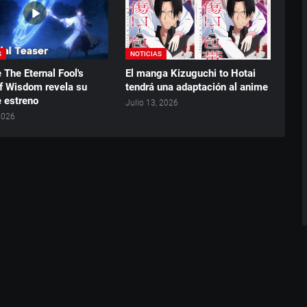
S
NOTICIAS
 The Eternal Fool's
El manga Kizuguchi to Hotai
f Wisdom revela su
tendrá una adaptación al anime
e estreno
Julio 13, 2026
 2026