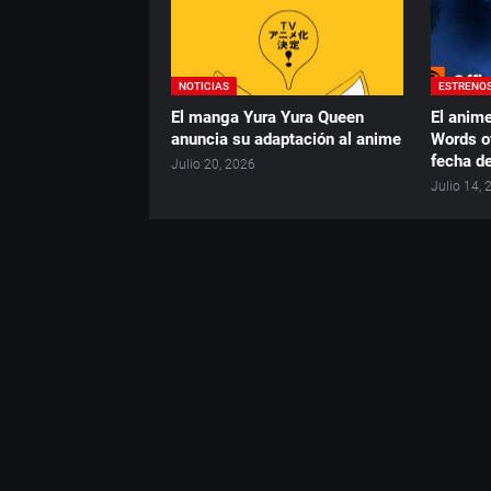
NOTICIAS
ESTRENO
El manga Yura Yura Queen
El anime
anuncia su adaptación al anime
Words o
fecha d
Julio 20, 2026
Julio 14,