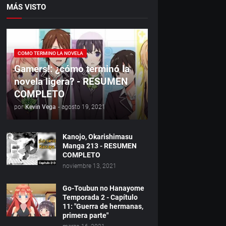
MÁS VISTO
COMO TERMINO LA NOVELA
Gamers!: ¿cómo terminó la
novela ligera? - RESUMEN
COMPLETO
por
Kevin Vega
-
agosto 19, 2021
Kanojo, Okarishimasu
Manga 213 - RESUMEN
COMPLETO
noviembre 13, 2021
Go-Toubun no Hanayome
Temporada 2 - Capítulo
11: "Guerra de hermanas,
primera parte"