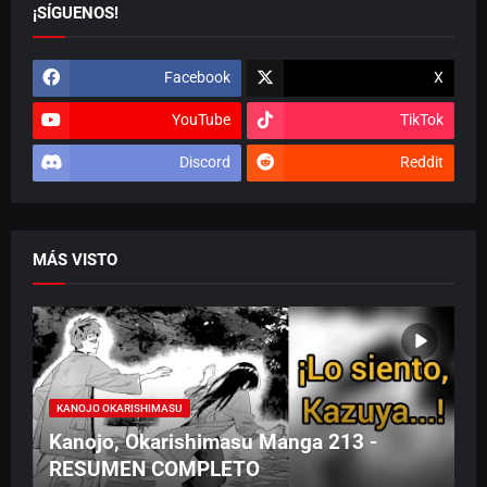
¡SÍGUENOS!
Facebook
X
YouTube
TikTok
Discord
Reddit
MÁS VISTO
KANOJO OKARISHIMASU
Kanojo, Okarishimasu Manga 213 -
RESUMEN COMPLETO