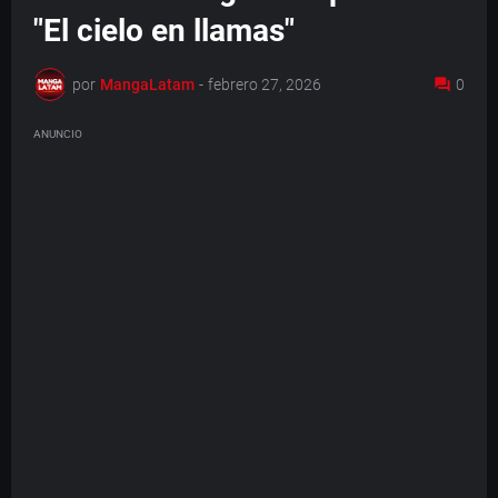
"El cielo en llamas"
por
MangaLatam
-
febrero 27, 2026
0
ANUNCIO